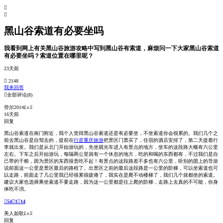


黑山谷索道有必要坐吗
我看到网上有关黑山谷旅游攻略中写到黑山谷有索道，麻烦问一下大家黑山谷索道
有必要坐吗？索道位置在哪里呢？
23天前
 2148
我来回答

全部评论
(8)
劳尔2014
Lv.5
16天前
回复
黑山谷索道在南门附近，我个人觉得黑山谷索道还是有必要坐，不坐索道你会很累的。我们几个之
前去黑山谷是自驾去的，提前在
行是重庆旅游
把景区门票买了，住宿的酒店安排了，第二天提着行
李就出发。我们是从北门开始游玩的，先坐观光车进入有景点的地方，坐车的这段路大概有六公里
左右。下车之后开始游玩，每隔两公里就有一个休息的地方，吃的和喝的东西都有，不过我们是自
己带的干粮，因为景区的东西很贵吃不起！有景点的这段路差不多也有六公里，听别的团上的导游
说前面这一公里是景区最后的路程了。出景区之前的最后这段路是一公里的阶梯，可以坐索道也可
以走路，前面走了几公里我已经很累很疲倦了，我实在是爬不动楼梯了，我们几个就都坐的索道。
建议大家也选择乘坐索道不要走路，因为这一公里都是往上爬的阶梯，走路上去真的不可能，你身
体吃不消。

54

1

14
美人如歌
Lv.5
回复