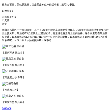
很有必要座，虽然我没座，但是我是专业户外运动者，没可比性哦。
11天前
 0
沉迷盛夏
Lv.4
22天前
回复
黑山谷风景区一共有13公里，其中有6公里的观光车道需要坐电瓶车，6公里的栈道和浮桥需要步行
去欣赏风景，最后还有1公里的上山观光区域，有索道也有走路上去的阶梯，这个索道是在最后的1
公里处，如果你体力OK的话可以可以步行一公里的上山阶梯，如果你体力不好的话建议你还是乘
坐索道吧。分享几张上次拍的照片给大家参考。
【重庆万盛 黑山谷】
【重庆万盛 黑山谷】
【万盛黑山谷 冬季】
【万盛黑山谷】
【重庆万盛 黑山谷】

68

0

8