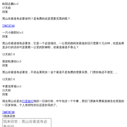
欧阳志鹏
Lv.5
17天前
回复
黑山谷索道有必要坐吗？是免费的还是需要买票的呢？

56

2

14
一只小骆驼K
Lv.5
回复
黑山谷索道很有必要坐，它是一个必选项目。一公里的路程坐索道的话只需要十几分钟，但是如果
是步行的话你可是要爬一公里的阶梯耶，坐索道难道不香么？
12天前
 0
那誰私僾伱
Lv.5
回复
黑山谷索道有必要坐，不坐会累死你！这个索道不是免费的需要买票。门票价格还不便宜。。
12天前
 0
半夏花零落
Lv.5
22天前
回复
我去黑山谷是在
行是旅行
报的一日游行程，中午包含一个午餐，景区门票换车费索道都含在里面的
一百多快钱，个人觉得性价比还是好高的了。

68

0

10

我来回答