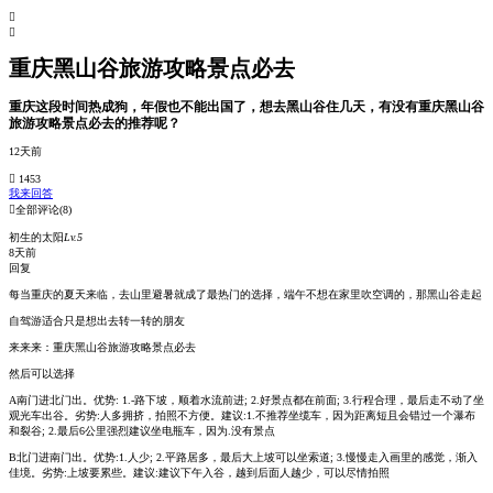


重庆黑山谷旅游攻略景点必去
重庆这段时间热成狗，年假也不能出国了，想去黑山谷住几天，有没有重庆黑山谷
旅游攻略景点必去的推荐呢？
12天前
 1453
我来回答

全部评论
(8)
初生的太阳
Lv.5
8天前
回复
每当重庆的夏天来临，去山里避暑就成了最热门的选择，端午不想在家里吹空调的，那黑山谷走起
自驾游适合只是想出去转一转的朋友
来来来：重庆黑山谷旅游攻略景点必去
然后可以选择
A南门进北门出。优势: 1.-路下坡，顺着水流前进; 2.好景点都在前面; 3.行程合理，最后走不动了坐
观光车出谷。劣势:人多拥挤，拍照不方便。建议:1.不推荐坐缆车，因为距离短且会错过一个瀑布
和裂谷; 2.最后6公里强烈建议坐电瓶车，因为.没有景点
B北门进南门出。优势:1.人少; 2.平路居多，最后大上坡可以坐索道; 3.慢慢走入画里的感觉，渐入
佳境。劣势:上坡要累些。建议:建议下午入谷，越到后面人越少，可以尽情拍照