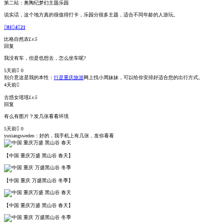
第二站：奥陶纪梦幻主题乐园
说实话，这个地方真的很值得打卡，乐园分很多主题，适合不同年龄的人游玩。

81

4

21
比格自然农
Lv.5
回复
我没有车，但是也想去，怎么坐车呢?
5天前
 0
别介意这是我的本性：
行是重庆旅游
网上找小周妹妹，可以给你安排好适合您的出行方式。
4天前

古惑女瑶瑶
Lv.5
回复
有么有图片？发几张看看环境
5天前
 0
yuxiangsweden：
好的，我手机上有几张，发你看看
【中国 重庆万盛 黑山谷 春天】
【中国 重庆 万盛黑山谷 冬季】
【中国 重庆万盛 黑山谷 春天】