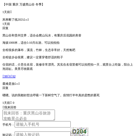
【中国 重庆 万盛黑山谷 冬季】
1天前

风筝断了线2021
Lv.5
1天前
回复
黑山谷和贵州交界，适合会爬山玩水，有重庆后花园的美誉
海拔1000米，适合5-10月出游。可以拍拍拍
全程很多的瀑布，溪流，竹林，生态非常好，天然氧吧
全程徒步会很累，建议一定要穿着舒适的鞋子
住宿的话，介意住名宿，装修非常漂亮。其实在名宿里都可以拍照拍一天，观景台上吃饭，阳台上
泡浴缸。美景尽收眼底

33

1

12
最难是放
Lv.5
回复
嗯嗯。说的我都好想去呼吸一下新鲜空气了。疫情打半年真的是憋的要死
1天前
 0

我来回答
手机号：
验证码：